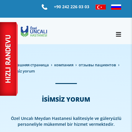
+90 242 226 03 03
домашняя страница
компания
отзывы пациентов
i̇si̇msi̇z yorum
İSİMSİZ YORUM
Özel Uncalı Meydan Hastanesi kalitesiyle ve güleryüzlü
personeliyle mükemmel bir hizmet vermektedir.